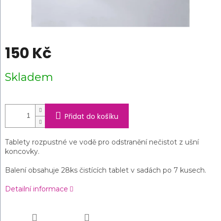
150 Kč
Měrná
Skladem
cena:
Přidat do košíku
Tablety rozpustné ve vodě pro odstranění nečistot z ušní
koncovky.
Balení obsahuje 28ks čistících tablet v sadách po 7 kusech.
Detailní informace