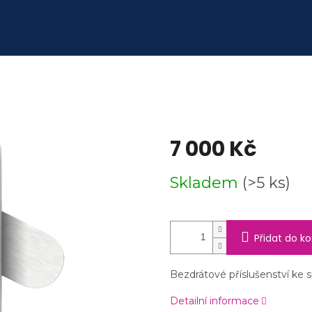
7 000 Kč
Měrná
Skladem
(>5 ks)
cena:
Přidat do ko
Bezdrátové příslušenství ke 
Detailní informace