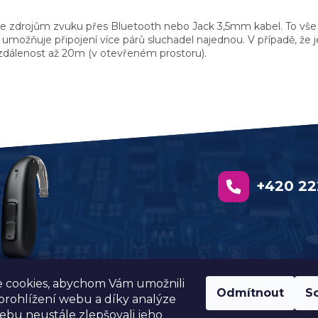
 ke zdrojům zvuku přes Bluetooth nebo Jack 3,5mm kabel. To vše
možňuje připojení více párů sluchadel najednou. V případě, že je 
 vzdálenost až 20m (v otevřeném prostoru).
+420 22
 cookies, abychom Vám umožnili
Odmítnout
S
rohlížení webu a díky analýze
bu neustále zlepšovali jeho