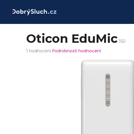
Přejít
na
obsah
Oticon EduMic
150
Průměrné
Podrobnosti hodnocení
1 hodnocení
hodnocení
produktu
je
1,0
z
5
hvězdiček.