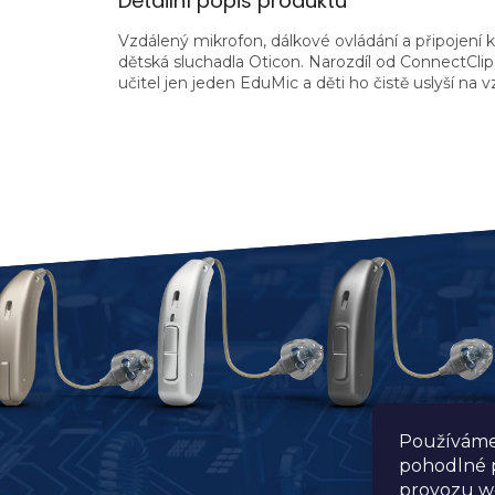
Detailní popis produktu
Vzdálený mikrofon, dálkové ovládání a připojení
dětská sluchadla Oticon. Narozdíl od ConnectClip u
učitel jen jeden EduMic a děti ho čistě uslyší na
Používáme
pohodlné p
provozu we