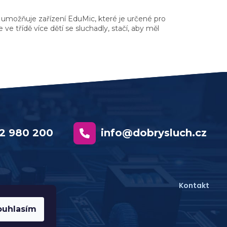
 umožňuje zařízení EduMic, které je určené pro
ve třídě více dětí se sluchadly, stačí, aby měl
2 980 200
info@dobrysluch.cz
Kontakt
ouhlasím