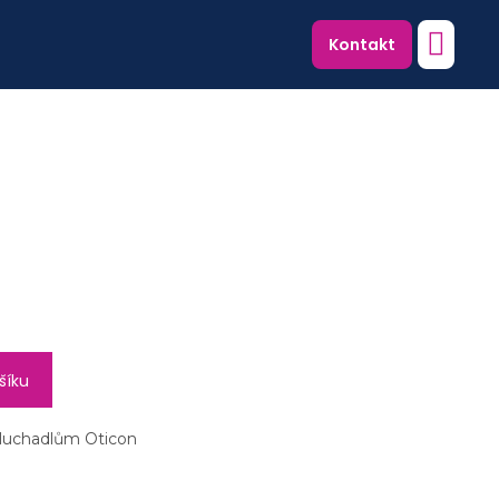
NÁKU
Kontakt
KOŠÍK
šíku
sluchadlům Oticon